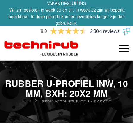
VAKANTIESLUITING
Wij zijn gesloten in week 30 en 31. In week 32 zijn wij beperkt
bereikbaar. In deze periode kunnen levertijden langer zijn dan
gebruikelijk.
8.9
2.804 reviews
RUBBER U-PROFIEL INW, 10
MM, BXH: 20X2 MM
Home
Rubber U-profiel inw, 10 mm, BxH: 20x2 mm
Ga