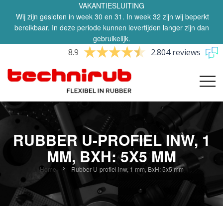
VAKANTIESLUITING
Wij zijn gesloten in week 30 en 31. In week 32 zijn wij beperkt
bereikbaar. In deze periode kunnen levertijden langer zijn dan
gebruikelijk.
8.9
2.804 reviews
RUBBER U-PROFIEL INW, 1
MM, BXH: 5X5 MM
Home
Rubber U-profiel inw, 1 mm, BxH: 5x5 mm
Ga