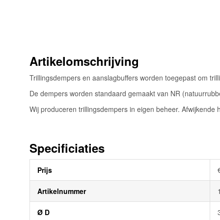
begin
van
de
afbeeldingen-
gallerij
Artikelomschrijving
Trillingsdempers en aanslagbuffers worden toegepast om tril
De dempers worden standaard gemaakt van NR (natuurrubber)
Wij produceren trillingsdempers in eigen beheer. Afwijkende
Specificiaties
Meer
Prijs
informatie
Artikelnummer
Ø D