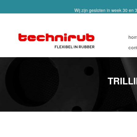
Wij zijn gesloten in week 30 en 3
ho
con
TRILL