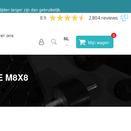
jden langer zijn dan gebruikelijk.
8.9
2.804 reviews
ver ons
Taal
NL
Selecteer
Mijn wagen
winkel
E M8X8