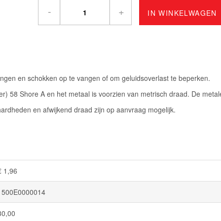
-
+
IN WINKELWAGEN
lingen en schokken op te vangen of om geluidsoverlast te beperken.
 58 Shore A en het metaal is voorzien van metrisch draad. De metale
 hardheden en afwijkend draad zijn op aanvraag mogelijk.
€ 1,96
1500E0000014
30,00