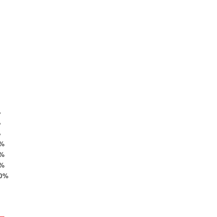
%
%
%
%
%
%
0
%