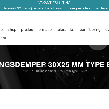
VAKANTIESLUITING
1. In week 32 zijn wij beperkt bereikbaar. In deze periode kunnen leverti
me
shop
productinformatie
toleranties
certificering
o
tact
INGSDEMPER 30X25 MM TYPE 
Home
Trillingsdemper 30x25 mm Type E M8x8