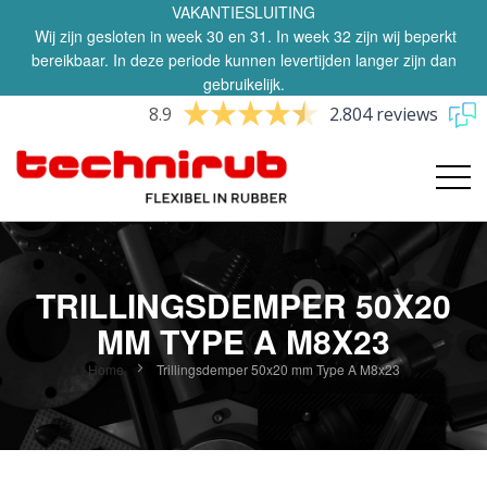
VAKANTIESLUITING
Wij zijn gesloten in week 30 en 31. In week 32 zijn wij beperkt
bereikbaar. In deze periode kunnen levertijden langer zijn dan
gebruikelijk.
8.9
2.804 reviews
TRILLINGSDEMPER 50X20
MM TYPE A M8X23
Home
Trillingsdemper 50x20 mm Type A M8x23
Ga