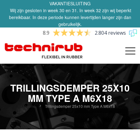
VAKANTIESLUITING
Wij zijn gesloten in week 30 en 31. In week 32 zijn wij beperkt
bereikbaar. In deze periode kunnen levertijden langer zijn dan
gebruikelijk.
8.9
2.804 reviews
TRILLINGSDEMPER 25X10
MM TYPE A M6X18
Home
Trillingsdemper 25x10 mm Type A M6x18
Ga