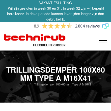
VAKANTIESLUITING
Wij zijn gesloten in week 30 en 31. In week 32 zijn wij beperkt
bereikbaar. In deze periode kunnen levertijden langer zijn dan
gebruikelijk.
8.9
2.804 reviews
TRILLINGSDEMPER 100X60
MM TYPE A M16X41
Home
Trillingsdemper 100x60 mm Type A M16x41
Ga