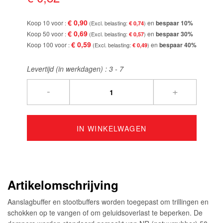
afbeeldingen-
gallerij
€ 0,90
Koop 10 voor
en
bespaar
10
%
€ 0,74
€ 0,69
Koop 50 voor
en
bespaar
30
%
€ 0,57
€ 0,59
Koop 100 voor
en
bespaar
40
%
€ 0,49
Levertijd (in werkdagen) :
3 - 7
-
+
IN WINKELWAGEN
Artikelomschrijving
Aanslagbuffer en stootbuffers worden toegepast om trillingen en
schokken op te vangen of om geluidsoverlast te beperken. De