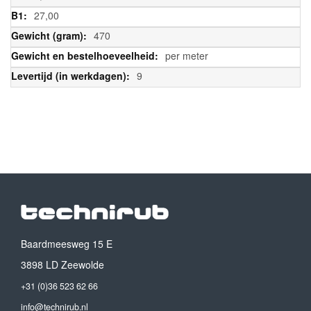
27,00
470
per meter
9
Baardmeesweg 15 E
3898 LD Zeewolde
+31 (0)36 523 62 66
info@technirub.nl