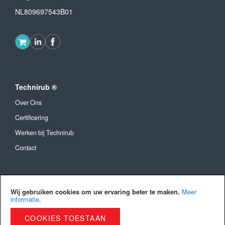
NL809697543B01
Technirub ®
Over Ons
Certificering
Werken bij Technirub
Contact
Algemeen
Wij gebruiken cookies om uw ervaring beter te maken.
Meer
Algemene Voorwaarden
informatie
.
Verzendkosten en levertijd
COOKIES TOESTAAN