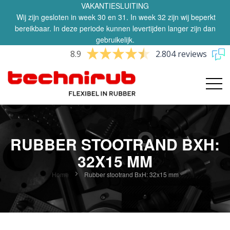
VAKANTIESLUITING
Wij zijn gesloten in week 30 en 31. In week 32 zijn wij beperkt
bereikbaar. In deze periode kunnen levertijden langer zijn dan
gebruikelijk.
8.9
2.804 reviews
RUBBER STOOTRAND BXH:
32X15 MM
Home
Rubber stootrand BxH: 32x15 mm
Ga