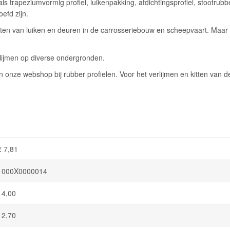
trapeziumvormig profiel, luikenpakking, afdichtingsprofiel, stootrubb
efd zijn.
en van luiken en deuren in de carrosseriebouw en scheepvaart. Maar ze
erlijmen op diverse ondergronden.
 onze webshop bij rubber profielen. Voor het verlijmen en kitten van de
€ 7,81
1000X0000014
14,00
12,70