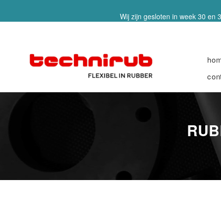
Wij zijn gesloten in week 30 en 3
ho
con
RUB