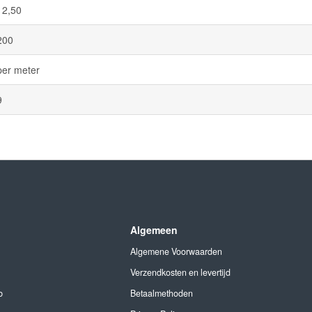
12,50
200
per meter
9
Algemeen
Algemene Voorwaarden
Verzendkosten en levertijd
b
Betaalmethoden