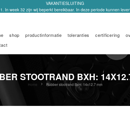
VAKANTIESLUITING
1. In week 32 zijn wij beperkt bereikbaar. In deze periode kunnen leverti
me
shop
productinformatie
toleranties
certificering
o
tact
BER STOOTRAND BXH: 14X12.
Home
Rubber stootrand BxH: 14x12.7 mm