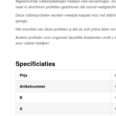
Afgeschuinde rubberpakkingen hebben vele benamingen, zoals 
afbeeldingen-
vaak in aluminium profielen geschoven die vooraf vastgeschro
gallerij
Deze rubberprofielen worden meestal toepast voor het afdicht
garage.
Het voordeel van deze profielen is dat ze zich prima laten v
Andere profielen voor ongeveer dezelfde doeleinden vindt u in
voor rubber bekijken.
Specificiaties
Meer
Prijs
informatie
Artikelnummer
B
A