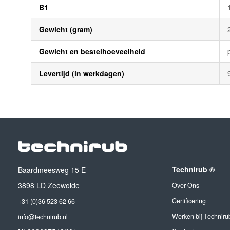
B1
Gewicht (gram)
Gewicht en bestelhoeveelheid
Levertijd (in werkdagen)
Technirub ®
Baardmeesweg 15 E
3898 LD Zeewolde
Over Ons
Certificering
+31 (0)36 523 62 66
Werken bij Techniru
info@technirub.nl