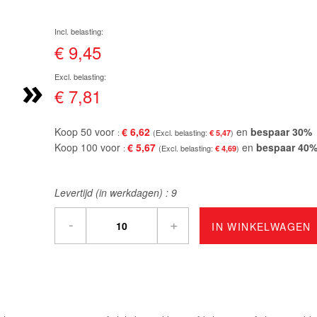
€ 9,45
»
€ 7,81
Koop 50 voor
€ 6,62
en
bespaar
30
%
€ 5,47
Koop 100 voor
€ 5,67
en
bespaar
40
€ 4,69
Levertijd (in werkdagen) :
9
-
+
IN WINKELWAGEN