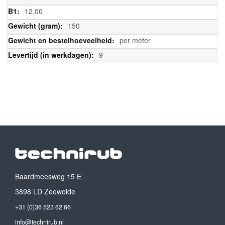
12,00
150
per meter
9
Baardmeesweg 15 E
3898 LD Zeewolde
+31 (0)36 523 62 66
info@technirub.nl