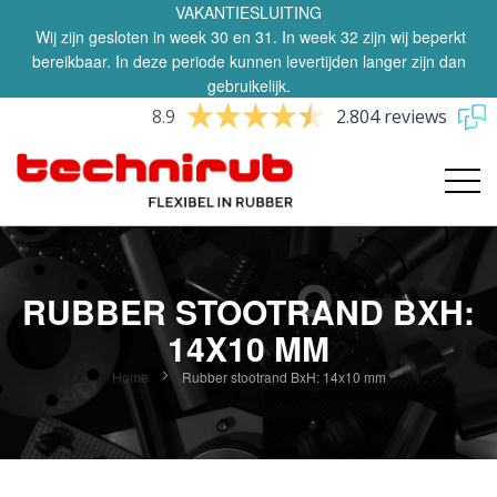
VAKANTIESLUITING
Wij zijn gesloten in week 30 en 31. In week 32 zijn wij beperkt
bereikbaar. In deze periode kunnen levertijden langer zijn dan
gebruikelijk.
8.9
2.804 reviews
RUBBER STOOTRAND BXH:
14X10 MM
Home
Rubber stootrand BxH: 14x10 mm
Ga