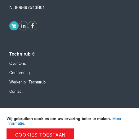
NL809697543B01
Technirub ®
Over Ons
Certificering
Werken bij Technirub
Contact
Algemeen
Wij gebruiken cookies om uw ervaring beter te maken.
Meer
Algemene Voorwaarden
informatie
.
Verzendkosten en levertijd
COOKIES TOESTAAN