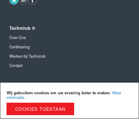
Technirub ®
Over Ons
Certificering
Werken bij Technirub
Contact
Algemeen
Wij gebruiken cookies om uw ervaring beter te maken.
Meer
Algemene Voorwaarden
informatie
.
Verzendkosten en levertijd
COOKIES TOESTAAN
Betaalmethoden
Privacy Policy
Cookies