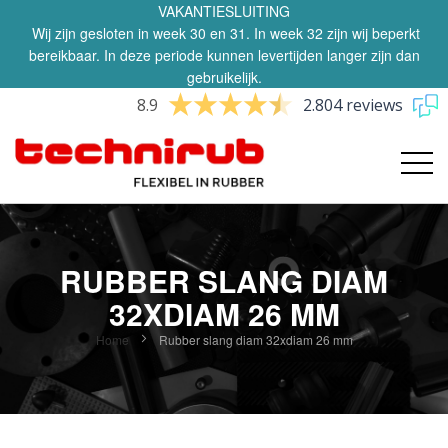
VAKANTIESLUITING
Wij zijn gesloten in week 30 en 31. In week 32 zijn wij beperkt
bereikbaar. In deze periode kunnen levertijden langer zijn dan
gebruikelijk.
8.9
2.804 reviews
RUBBER SLANG DIAM
32XDIAM 26 MM
Home
Rubber slang diam 32xdiam 26 mm
Ga