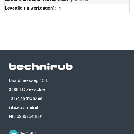
9
Baardmeesweg 15 E
3898 LD Zeewolde
+31 (0)36 523 62 66
info@technirub.nl
NL809697543B01