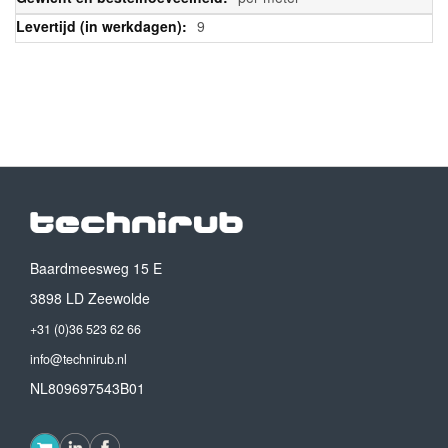
9
Baardmeesweg 15 E
3898 LD Zeewolde
+31 (0)36 523 62 66
info@technirub.nl
NL809697543B01