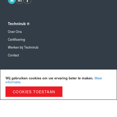
Technirub ®
Over Ons
Certificering
Werken bij Technirub
Contact
Algemeen
Wij gebruiken cookies om uw ervaring beter te maken.
Meer
Algemene Voorwaarden
informatie
.
Verzendkosten en levertijd
COOKIES TOESTAAN
Betaalmethoden
Privacy Policy
Cookies