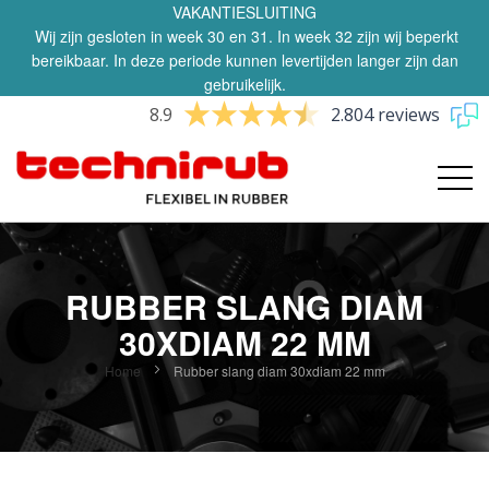
VAKANTIESLUITING
Wij zijn gesloten in week 30 en 31. In week 32 zijn wij beperkt
bereikbaar. In deze periode kunnen levertijden langer zijn dan
gebruikelijk.
8.9
2.804 reviews
RUBBER SLANG DIAM
30XDIAM 22 MM
Home
Rubber slang diam 30xdiam 22 mm
Ga