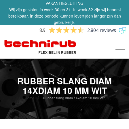
VAKANTIESLUITING
Wij zijn gesloten in week 30 en 31. In week 32 zijn wij beperkt
bereikbaar. In deze periode kunnen levertijden langer zijn dan
gebruikelijk.
8.9
2.804 reviews
RUBBER SLANG DIAM
14XDIAM 10 MM WIT
Home
Rubber slang diam 14xdiam 10 mm Wit
Ga