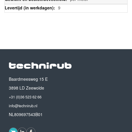
9
Baardmeesweg 15 E
3898 LD Zeewolde
+31 (0)36 523 62 66
info@technirub.nl
NL809697543B01