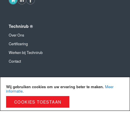
Technirub ®
Over Ons
Certificering
Werken bij Technirub
Contact
Algemeen
Wij gebruiken cookies om uw ervaring beter te maken.
Meer
Algemene Voorwaarden
informatie
.
Verzendkosten en levertijd
COOKIES TOESTAAN
Betaalmethoden
Privacy Policy
Cookies