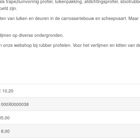
trapeziumvormig profiel, luikenpakking, afdichtingsprofiel, stootrubb
efd zijn.
en van luiken en deuren in de carrosseriebouw en scheepvaart. Maar ze
erlijmen op diverse ondergronden.
 onze webshop bij rubber profielen. Voor het verlijmen en kitten van de
€ 10,20
1000X0000038
35,00
18,00