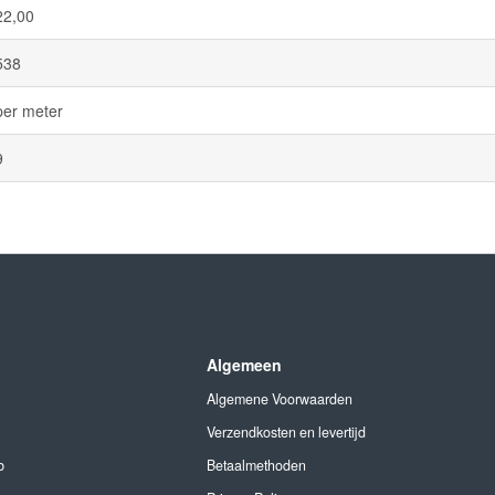
22,00
538
per meter
9
Algemeen
Algemene Voorwaarden
Verzendkosten en levertijd
b
Betaalmethoden