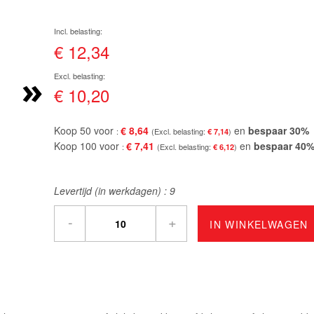
€ 12,34
»
€ 10,20
Koop 50 voor
€ 8,64
en
bespaar
30
%
€ 7,14
Koop 100 voor
€ 7,41
en
bespaar
40
€ 6,12
Levertijd (in werkdagen) :
9
-
+
IN WINKELWAGEN