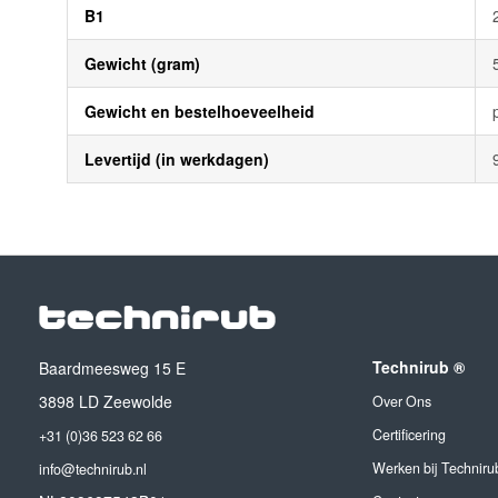
B1
Gewicht (gram)
Gewicht en bestelhoeveelheid
Levertijd (in werkdagen)
Technirub ®
Baardmeesweg 15 E
3898 LD Zeewolde
Over Ons
Certificering
+31 (0)36 523 62 66
Werken bij Techniru
info@technirub.nl