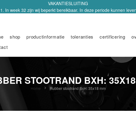
VAKANTIESLUITING
1. In week 32 zijn wij beperkt bereikbaar. In deze periode kunnen leverti
me
shop
productinformatie
toleranties
certificering
o
tact
BER STOOTRAND BXH: 35X1
Home
Rubber stootrand BxH: 35x18 mm