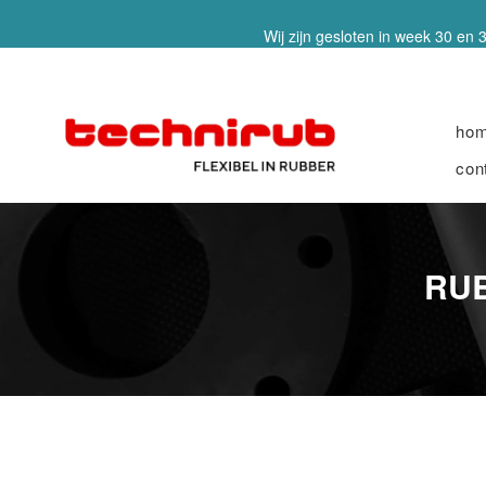
Wij zijn gesloten in week 30 en 3
ho
con
RUB