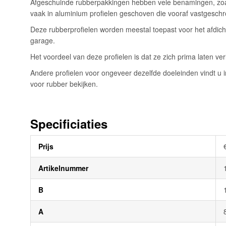
Afgeschuinde rubberpakkingen hebben vele benamingen, zoals 
afbeeldingen-
vaak in aluminium profielen geschoven die vooraf vastgeschro
gallerij
Deze rubberprofielen worden meestal toepast voor het afdicht
garage.
Het voordeel van deze profielen is dat ze zich prima laten v
Andere profielen voor ongeveer dezelfde doeleinden vindt u in
voor rubber bekijken.
Specificiaties
Meer
Prijs
informatie
Artikelnummer
B
A