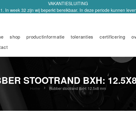
VAKANTIESLUITING
1. In week 32 zijn wij beperkt bereikbaar. In deze periode kunnen leverti
me
shop
productinformatie
toleranties
certificering
o
tact
BER STOOTRAND BXH: 12.5X
Home
Rubber stootrand BxH: 12.5x8 mm