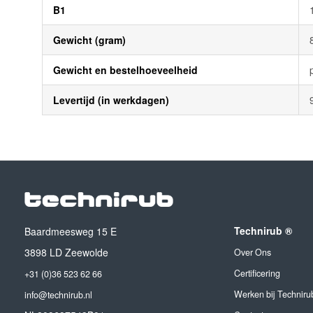
B1
Gewicht (gram)
Gewicht en bestelhoeveelheid
Levertijd (in werkdagen)
Technirub ®
Baardmeesweg 15 E
3898 LD Zeewolde
Over Ons
Certificering
+31 (0)36 523 62 66
Werken bij Techniru
info@technirub.nl