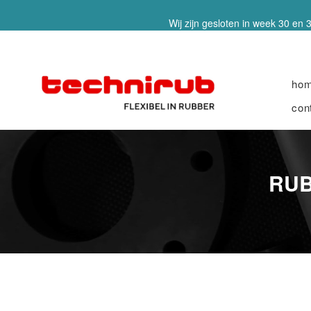
Wij zijn gesloten in week 30 en 3
ho
con
RUB