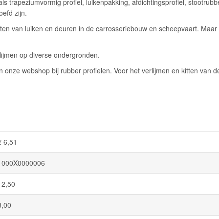
trapeziumvormig profiel, luikenpakking, afdichtingsprofiel, stootrubb
efd zijn.
en van luiken en deuren in de carrosseriebouw en scheepvaart. Maar ze
erlijmen op diverse ondergronden.
 onze webshop bij rubber profielen. Voor het verlijmen en kitten van de
€ 6,51
1000X0000006
12,50
8,00