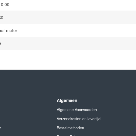
10,00
80
per meter
9
Algemeen
Algemene Voorwaarden
Verzendkosten en levertijd
b
Betaalmethoden