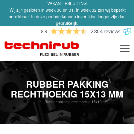
VAKANTIESLUITING
Wij zijn gesloten in week 30 en 31. In week 32 zijn wij beperkt
bereikbaar. In deze periode kunnen levertijden langer zijn dan
gebruikelijk.
8.9
2.804 reviews
RUBBER PAKKING
RECHTHOEKIG 15X13 MM
Home
Rubber pakking rechthoekig 15x13 mm
Ga