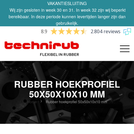
VAKANTIESLUITING
Wij zijn gesloten in week 30 en 31. In week 32 zijn wij beperkt
bereikbaar. In deze periode kunnen levertijden langer zijn dan
gebruikelijk.
8.9
2.804 reviews
RUBBER HOEKPROFIEL
50X50X10X10 MM
Home
Rubber hoekprofiel 50x50x10x10 mm
Ga