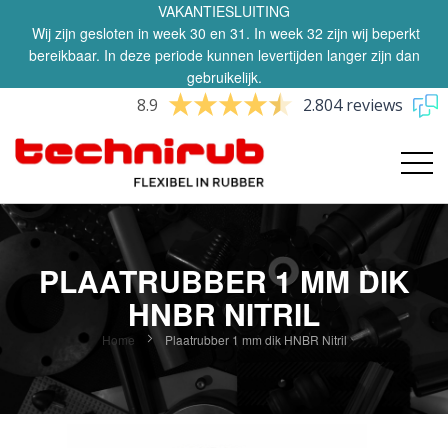
VAKANTIESLUITING
Wij zijn gesloten in week 30 en 31. In week 32 zijn wij beperkt
bereikbaar. In deze periode kunnen levertijden langer zijn dan
gebruikelijk.
8.9
2.804 reviews
PLAATRUBBER 1 MM DIK
HNBR NITRIL
Home
Plaatrubber 1 mm dik HNBR Nitril
Ga