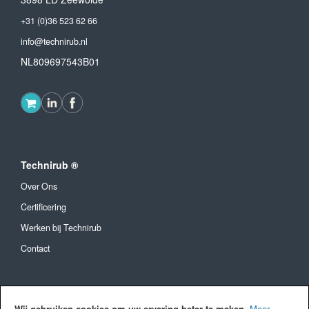
+31 (0)36 523 62 66
info@technirub.nl
NL809697543B01
Technirub ®
Over Ons
Certificering
Werken bij Technirub
Contact
Algemeen
Wij gebruiken cookies om uw ervaring beter te maken.
Meer