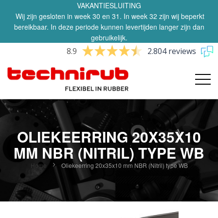
VAKANTIESLUITING
Wij zijn gesloten in week 30 en 31. In week 32 zijn wij beperkt
bereikbaar. In deze periode kunnen levertijden langer zijn dan
gebruikelijk.
8.9
2.804 reviews
OLIEKEERRING 20X35X10
MM NBR (NITRIL) TYPE WB
Home
Oliekeerring 20x35x10 mm NBR (Nitril) type WB
Ga