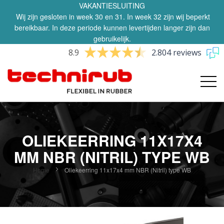
VAKANTIESLUITING
Wij zijn gesloten in week 30 en 31. In week 32 zijn wij beperkt
bereikbaar. In deze periode kunnen levertijden langer zijn dan
gebruikelijk.
8.9
2.804 reviews
OLIEKEERRING 11X17X4
MM NBR (NITRIL) TYPE WB
Home
Oliekeerring 11x17x4 mm NBR (Nitril) type WB
Ga