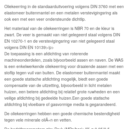
Oliekeerring in de standaarduitvoering volgens DIN 3760 met een
elastomeer buitenmantel en een metalen verstevigingsring als
ook een met een veer ondersteunde dichtlip.
Het materiaal van de oliekeerringen is NBR 70 en de kleur is
zwart. De veer is gemaakt van niet gelegeerd staal volgens DIN
EN 10270-1 en de verstevigingsring van niet gelegeerd staal
volgens DIN EN 10139>/p>
De toepassing is een afdichting van roterende
machineonderdelen, zoals bijvoorbeeld assen en naven. De WAS
is een enkelwerkende oliekeerring voor draaiende assen met een
stoflip tegen vuil van buiten. De elastomeer buitenmantel maakt
een goede statische afdichting mogelijk, biedt een goede
compensatie van de uitzetting, bijvoorbeeld in licht metalen
huizen, een betere afdichting bij relatief grote ruwheden en een
veilige afdichting bij gedeelde huizen.Een goede statische
afdichting bij vloeibare of gasvormige media is gegarandeerd.
De oliekeerringen hebben een goede chemische bestendigheid
tegen vele minerale oliÃ«n en vetten.
De bedrijfsparameters zijn: Druk (MPa/bar): â‰¤ 0,05/0,5,