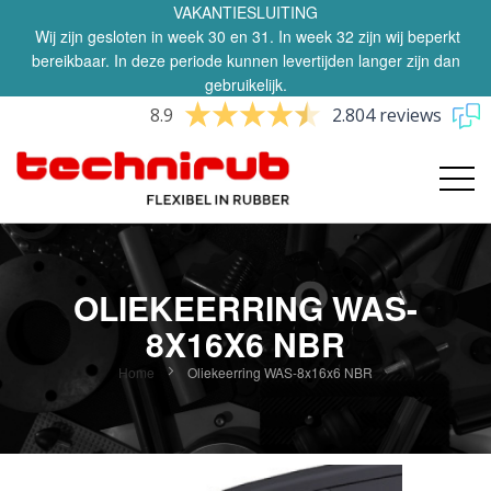
VAKANTIESLUITING
Wij zijn gesloten in week 30 en 31. In week 32 zijn wij beperkt
bereikbaar. In deze periode kunnen levertijden langer zijn dan
gebruikelijk.
8.9
2.804 reviews
OLIEKEERRING WAS-
8X16X6 NBR
Home
Oliekeerring WAS-8x16x6 NBR
Ga