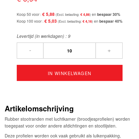
afbeeldingen-
gallerij
€ 5,88
Koop 50 voor
en
bespaar
30
%
€ 4,86
€ 5,03
Koop 100 voor
en
bespaar
40
%
€ 4,16
Levertijd (in werkdagen) :
9
-
+
IN WINKELWAGEN
Artikelomschrijving
Rubber stootranden met luchtkamer (broodjesprofielen) worden
toegepast voor onder andere afdichtingen en stootlijsten.
Deze profielen worden ook vaak gebruikt als luikenpakking,