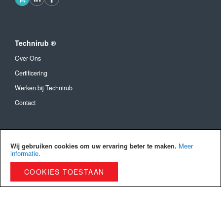
Technirub ®
Over Ons
Certificering
Werken bij Technirub
Contact
Algemeen
Wij gebruiken cookies om uw ervaring beter te maken.
Meer
Algemene Voorwaarden
informatie
.
Verzendkosten en levertijd
COOKIES TOESTAAN
Betaalmethoden
Privacy Policy
Cookies