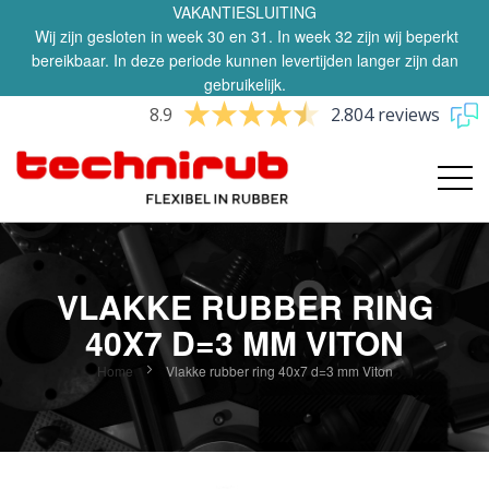
VAKANTIESLUITING
Wij zijn gesloten in week 30 en 31. In week 32 zijn wij beperkt
bereikbaar. In deze periode kunnen levertijden langer zijn dan
gebruikelijk.
8.9
2.804 reviews
VLAKKE RUBBER RING
40X7 D=3 MM VITON
Home
Vlakke rubber ring 40x7 d=3 mm Viton
Ga