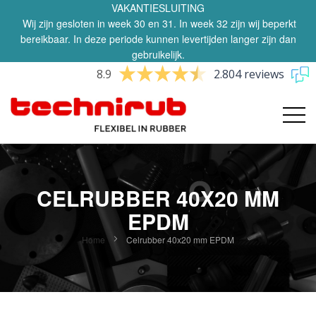
VAKANTIESLUITING
Wij zijn gesloten in week 30 en 31. In week 32 zijn wij beperkt
bereikbaar. In deze periode kunnen levertijden langer zijn dan
gebruikelijk.
8.9
2.804 reviews
CELRUBBER 40X20 MM
EPDM
Home
Celrubber 40x20 mm EPDM
Ga