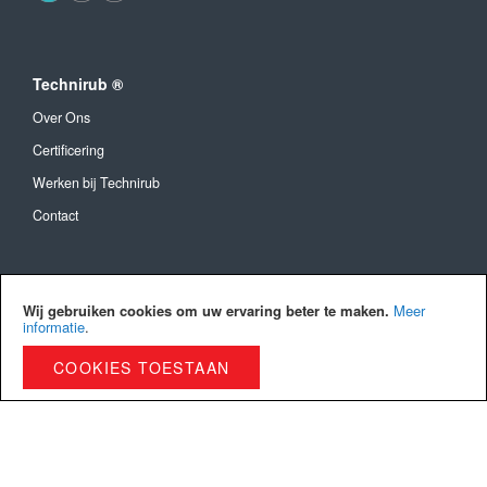
Technirub ®
Over Ons
Certificering
Werken bij Technirub
Contact
Algemeen
Wij gebruiken cookies om uw ervaring beter te maken.
Meer
Algemene Voorwaarden
informatie
.
Verzendkosten en levertijd
COOKIES TOESTAAN
Betaalmethoden
Privacy Policy
Cookies