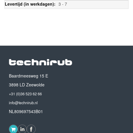
3 - 7
Baardmeesweg 15 E
3898 LD Zeewolde
+31 (0)36 523 62 66
info@technirub.nl
NL809697543B01