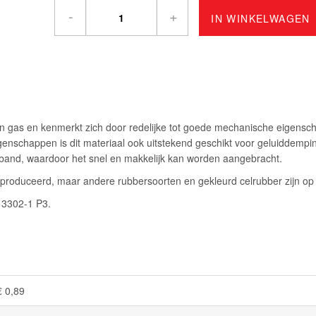
-
+
IN WINKELWAGEN
 en gas en kenmerkt zich door redelijke tot goede mechanische eigensc
igenschappen is dit materiaal ook uitstekend geschikt voor geluiddempi
efband, waardoor het snel en makkelijk kan worden aangebracht.
eproduceerd, maar andere rubbersoorten en gekleurd celrubber zijn o
O 3302-1 P3.
€ 0,89