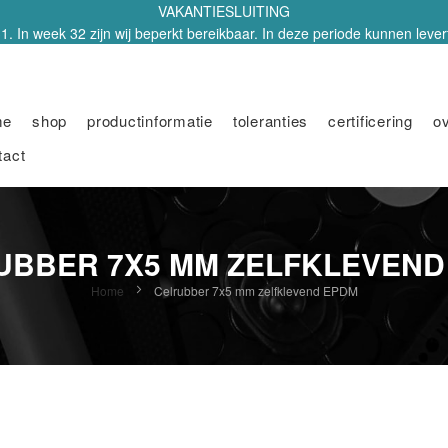
VAKANTIESLUITING
1. In week 32 zijn wij beperkt bereikbaar. In deze periode kunnen leverti
me
shop
productinformatie
toleranties
certificering
o
tact
UBBER 7X5 MM ZELFKLEVEND
Home
Celrubber 7x5 mm zelfklevend EPDM