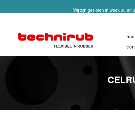
Wij zijn gesloten in week 30 en 3
ho
con
CELR