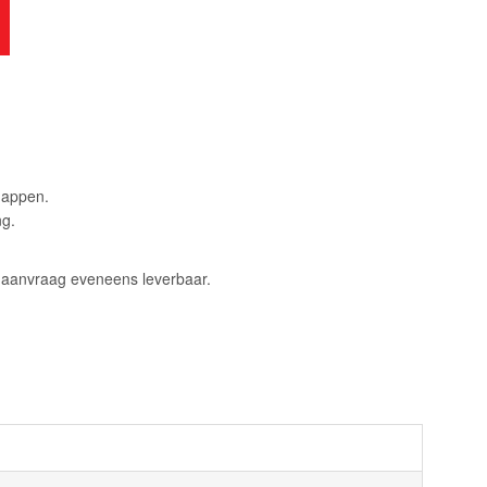
happen.
ng.
p aanvraag eveneens leverbaar.