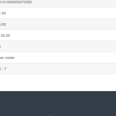
0141000000070050
7,00
5,00
120,00
6
per meter
3 - 7