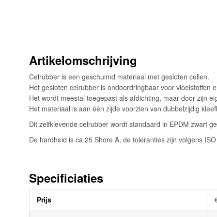
begin
van
de
afbeeldingen-
gallerij
Artikelomschrijving
Celrubber is een geschuimd materiaal met gesloten cellen.
Het gesloten celrubber is ondoordringbaar voor vloeistoffen
Het wordt meestal toegepast als afdichting, maar door zijn e
Het materiaal is aan één zijde voorzien van dubbelzijdig kle
Dit zelfklevende celrubber wordt standaard in EPDM zwart g
De hardheid is ca 25 Shore A, de toleranties zijn volgens IS
Specificiaties
Meer
Prijs
informatie