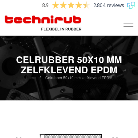
8.9
2.804 reviews
CELRUBBER 50X10 MM
ZELFKLEVEND EPDM
Home
Celrubber 50x10 mm zelfklevend EPDM
Ga
naar
het
einde
van