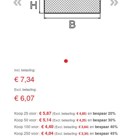
«
»
de
afbeeldingen-
gallerij
Ga
naar
het
€ 7,34
begin
van
de
€ 6,07
afbeeldingen-
gallerij
€ 5,87
Koop 25 voor
en
bespaar
20
%
€ 4,85
€ 5,14
Koop 50 voor
en
bespaar
30
%
€ 4,25
€ 4,40
Koop 100 voor
en
bespaar
40
%
€ 3,64
€ 4,04
Koop 250 voor
en
bespaar
45
%
€ 3,34