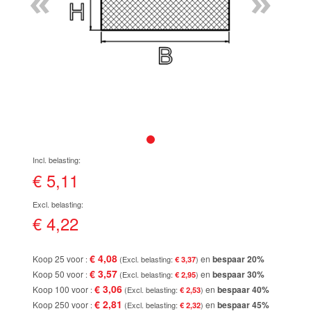
«
»
de
afbeeldingen-
gallerij
Ga
naar
het
€ 5,11
begin
van
de
€ 4,22
afbeeldingen-
gallerij
€ 4,08
Koop 25 voor
en
bespaar
20
%
€ 3,37
€ 3,57
Koop 50 voor
en
bespaar
30
%
€ 2,95
€ 3,06
Koop 100 voor
en
bespaar
40
%
€ 2,53
€ 2,81
Koop 250 voor
en
bespaar
45
%
€ 2,32