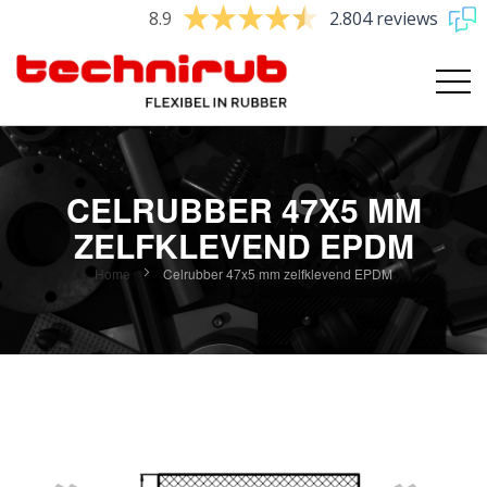
8.9
2.804 reviews
CELRUBBER 47X5 MM
ZELFKLEVEND EPDM
Home
Celrubber 47x5 mm zelfklevend EPDM
Ga
naar
het
einde
van