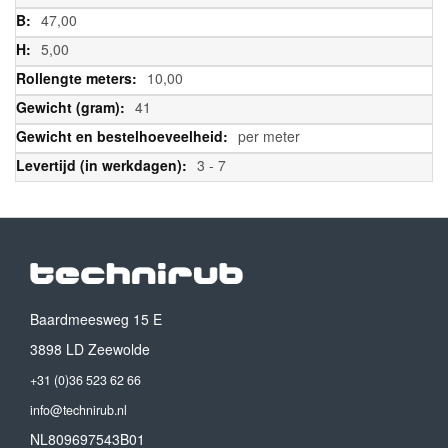
47,00
5,00
10,00
41
per meter
3 - 7
Baardmeesweg 15 E
3898 LD Zeewolde
+31 (0)36 523 62 66
info@technirub.nl
NL809697543B01