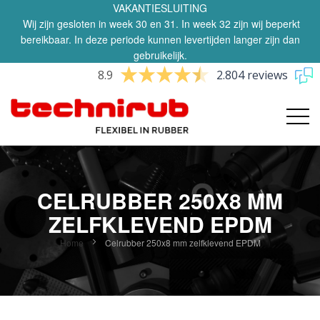
VAKANTIESLUITING
Wij zijn gesloten in week 30 en 31. In week 32 zijn wij beperkt
bereikbaar. In deze periode kunnen levertijden langer zijn dan
gebruikelijk.
8.9
2.804 reviews
CELRUBBER 250X8 MM
ZELFKLEVEND EPDM
Home
Celrubber 250x8 mm zelfklevend EPDM
Ga