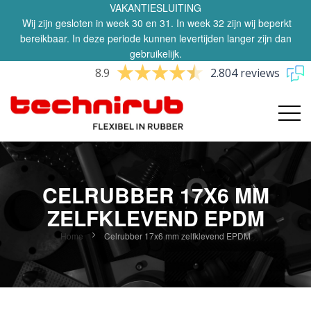
VAKANTIESLUITING
Wij zijn gesloten in week 30 en 31. In week 32 zijn wij beperkt
bereikbaar. In deze periode kunnen levertijden langer zijn dan
gebruikelijk.
8.9
2.804 reviews
CELRUBBER 17X6 MM
ZELFKLEVEND EPDM
Home
Celrubber 17x6 mm zelfklevend EPDM
Ga