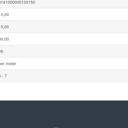
0141000000100150
10,00
15,00
30,00
26
per meter
3 - 7