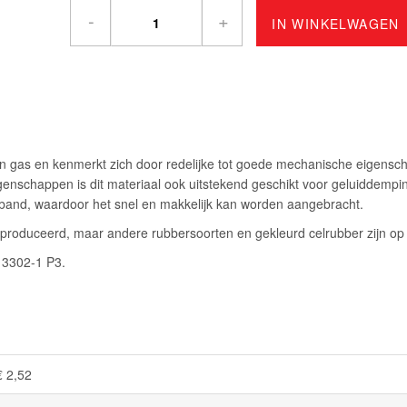
-
+
IN WINKELWAGEN
 en gas en kenmerkt zich door redelijke tot goede mechanische eigensc
igenschappen is dit materiaal ook uitstekend geschikt voor geluiddempi
efband, waardoor het snel en makkelijk kan worden aangebracht.
eproduceerd, maar andere rubbersoorten en gekleurd celrubber zijn o
O 3302-1 P3.
€ 2,52