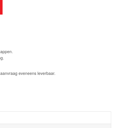
happen.
ng.
p aanvraag eveneens leverbaar.