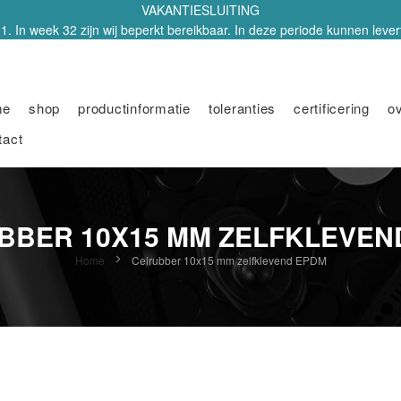
VAKANTIESLUITING
1. In week 32 zijn wij beperkt bereikbaar. In deze periode kunnen leverti
me
shop
productinformatie
toleranties
certificering
o
tact
BBER 10X15 MM ZELFKLEVEN
Home
Celrubber 10x15 mm zelfklevend EPDM