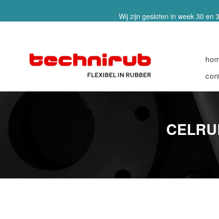
Wij zijn gesloten in week 30 en 3
ho
con
CELRU