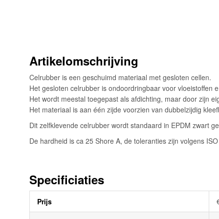
begin
van
de
afbeeldingen-
gallerij
Artikelomschrijving
Celrubber is een geschuimd materiaal met gesloten cellen.
Het gesloten celrubber is ondoordringbaar voor vloeistoffen
Het wordt meestal toegepast als afdichting, maar door zijn e
Het materiaal is aan één zijde voorzien van dubbelzijdig kle
Dit zelfklevende celrubber wordt standaard in EPDM zwart g
De hardheid is ca 25 Shore A, de toleranties zijn volgens IS
Specificiaties
Meer
Prijs
informatie